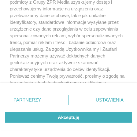
podmioty z Grupy ZPR Media uzyskujemy dostęp i
przechowujemy informacje na urządzeniu oraz
przetwarzamy dane osobowe, takie jak unikalne
identyfikatory, standardowe informacje wysyłane przez
urządzenie czy dane przeglądania w celu zapewniania
spersonalizowanych reklam, wybór spersonalizowanych
treści, pomiar reklam i treści, badanie odbiorców oraz
ulepszanie usług. Za zgodą Użytkownika my i Zaufani
Partnerzy możemy używać dokładnych danych
geolokalizacyjnych oraz aktywnie skanować
charakterystykę urządzenia do celów identyfikacji.
Ponieważ cenimy Twoją prywatność, prosimy o zgodę na
korzystanie z tych technologii poprzez kliknięcie
„Akceptuję”. Zgoda jest dobrowolna i zawsze możesz ją
zmienić/wycofać klikając przycisk ustawień prywatności
PARTNERZY
USTAWIENIA
znajdujący się w lewym dolnym rogu strony
. Niektóre
rodzaje przetwarzania danych nie wymagają zgody
Akceptuję
użytkownika, ale masz prawo sprzeciwić się takiemu
przetwarzaniu. Preferencje będą miały zastosowanie tylko
na tej witrynie.