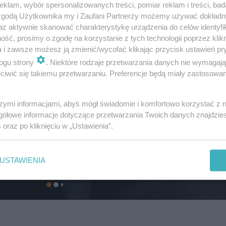
klam, wybór spersonalizowanych treści, pomiar reklam i treści, bad
 zgodą Użytkownika my i Zaufani Partnerzy możemy używać dokład
az aktywnie skanować charakterystykę urządzenia do celów identyfi
ść, prosimy o zgodę na korzystanie z tych technologii poprzez klikn
a i zawsze możesz ją zmienić/wycofać klikając przycisk ustawień pr
ogu strony
. Niektóre rodzaje przetwarzania danych nie wymagaj
iwić się takiemu przetwarzaniu. Preferencje będą miały zastosowanie
szymi informacjami, abyś mógł świadomie i komfortowo korzystać z
gółowe informacje dotyczące przetwarzania Twoich danych znajdzi
s
oraz po kliknięciu w „Ustawienia”.
USTAWIENIA