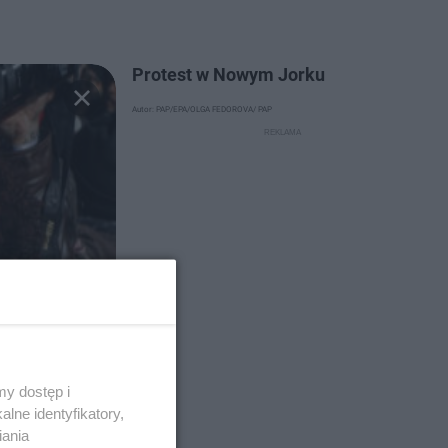
Protest w Nowym Jorku
Autor: PAP/EPA/OLGA FEDOROVA/ PAP
y dostęp i
lne identyfikatory,
iania