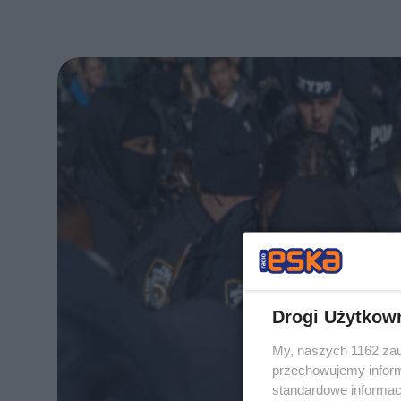
Drogi Użytkow
My, naszych 1162 zau
przechowujemy informa
standardowe informac