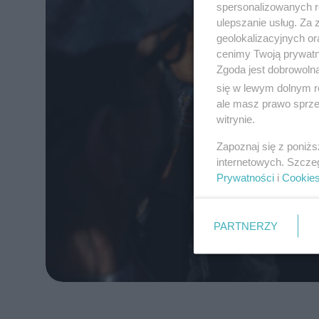
spersonalizowanych re
ulepszanie usług. Za
geolokalizacyjnych or
cenimy Twoją prywatno
Zgoda jest dobrowoln
się w lewym dolnym r
ale masz prawo sprzec
witrynie.
Zapoznaj się z poniż
internetowych. Szcze
Prywatności
i
Cookie
PARTNERZY