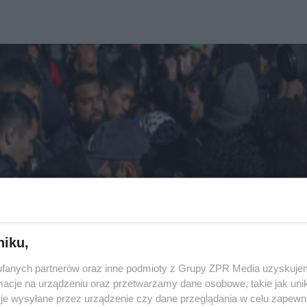
niku,
fanych partnerów oraz inne podmioty z Grupy ZPR Media uzyskujem
cje na urządzeniu oraz przetwarzamy dane osobowe, takie jak unika
je wysyłane przez urządzenie czy dane przeglądania w celu zapewn