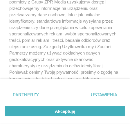
podmioty z Grupy ZPR Media uzyskujemy dostęp i
przechowujemy informacje na urządzeniu oraz
przetwarzamy dane osobowe, takie jak unikalne
identyfikatory, standardowe informacje wysyłane przez
urządzenie czy dane przeglądania w celu zapewniania
spersonalizowanych reklam, wybór spersonalizowanych
treści, pomiar reklam i treści, badanie odbiorców oraz
ulepszanie usług. Za zgodą Użytkownika my i Zaufani
Partnerzy możemy używać dokładnych danych
geolokalizacyjnych oraz aktywnie skanować
charakterystykę urządzenia do celów identyfikacji.
Ponieważ cenimy Twoją prywatność, prosimy o zgodę na
korzystanie z tych technologii poprzez kliknięcie
„Akceptuję”. Zgoda jest dobrowolna i zawsze możesz ją
zmienić/wycofać klikając przycisk ustawień prywatności
PARTNERZY
USTAWIENIA
znajdujący się w lewym dolnym rogu strony
. Niektóre
rodzaje przetwarzania danych nie wymagają zgody
Akceptuję
użytkownika, ale masz prawo sprzeciwić się takiemu
przetwarzaniu. Preferencje będą miały zastosowanie tylko
na tej witrynie.