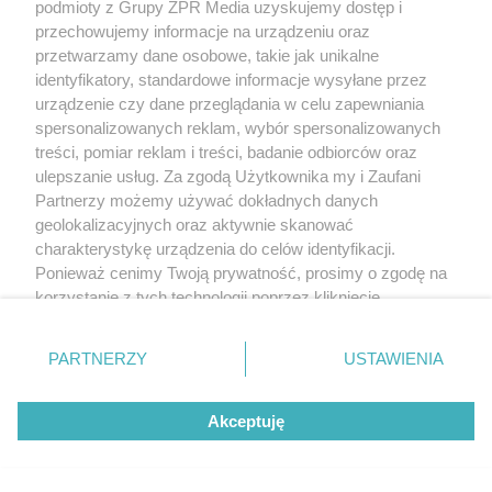
podmioty z Grupy ZPR Media uzyskujemy dostęp i
przechowujemy informacje na urządzeniu oraz
przetwarzamy dane osobowe, takie jak unikalne
identyfikatory, standardowe informacje wysyłane przez
urządzenie czy dane przeglądania w celu zapewniania
spersonalizowanych reklam, wybór spersonalizowanych
treści, pomiar reklam i treści, badanie odbiorców oraz
ulepszanie usług. Za zgodą Użytkownika my i Zaufani
Partnerzy możemy używać dokładnych danych
geolokalizacyjnych oraz aktywnie skanować
charakterystykę urządzenia do celów identyfikacji.
Ponieważ cenimy Twoją prywatność, prosimy o zgodę na
korzystanie z tych technologii poprzez kliknięcie
„Akceptuję”. Zgoda jest dobrowolna i zawsze możesz ją
zmienić/wycofać klikając przycisk ustawień prywatności
PARTNERZY
USTAWIENIA
znajdujący się w lewym dolnym rogu strony
. Niektóre
rodzaje przetwarzania danych nie wymagają zgody
Akceptuję
użytkownika, ale masz prawo sprzeciwić się takiemu
przetwarzaniu. Preferencje będą miały zastosowanie tylko
na tej witrynie.