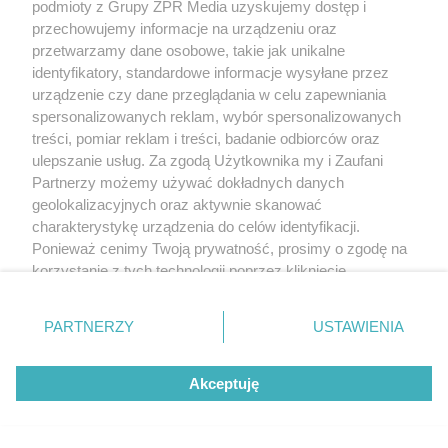
podmioty z Grupy ZPR Media uzyskujemy dostęp i
przechowujemy informacje na urządzeniu oraz
przetwarzamy dane osobowe, takie jak unikalne
identyfikatory, standardowe informacje wysyłane przez
urządzenie czy dane przeglądania w celu zapewniania
spersonalizowanych reklam, wybór spersonalizowanych
treści, pomiar reklam i treści, badanie odbiorców oraz
ulepszanie usług. Za zgodą Użytkownika my i Zaufani
Partnerzy możemy używać dokładnych danych
geolokalizacyjnych oraz aktywnie skanować
charakterystykę urządzenia do celów identyfikacji.
Ponieważ cenimy Twoją prywatność, prosimy o zgodę na
korzystanie z tych technologii poprzez kliknięcie
„Akceptuję”. Zgoda jest dobrowolna i zawsze możesz ją
zmienić/wycofać klikając przycisk ustawień prywatności
PARTNERZY
USTAWIENIA
znajdujący się w lewym dolnym rogu strony
. Niektóre
rodzaje przetwarzania danych nie wymagają zgody
Akceptuję
użytkownika, ale masz prawo sprzeciwić się takiemu
przetwarzaniu. Preferencje będą miały zastosowanie tylko
na tej witrynie.