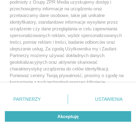
podmioty z Grupy ZPR Media uzyskujemy dostęp i
przechowujemy informacje na urządzeniu oraz
przetwarzamy dane osobowe, takie jak unikalne
identyfikatory, standardowe informacje wysyłane przez
urządzenie czy dane przeglądania w celu zapewniania
spersonalizowanych reklam, wybór spersonalizowanych
treści, pomiar reklam i treści, badanie odbiorców oraz
ulepszanie usług. Za zgodą Użytkownika my i Zaufani
Partnerzy możemy używać dokładnych danych
geolokalizacyjnych oraz aktywnie skanować
charakterystykę urządzenia do celów identyfikacji.
Ponieważ cenimy Twoją prywatność, prosimy o zgodę na
korzystanie z tych technologii poprzez kliknięcie
„Akceptuję”. Zgoda jest dobrowolna i zawsze możesz ją
zmienić/wycofać klikając przycisk ustawień prywatności
PARTNERZY
USTAWIENIA
znajdujący się w lewym dolnym rogu strony
. Niektóre
rodzaje przetwarzania danych nie wymagają zgody
Akceptuję
użytkownika, ale masz prawo sprzeciwić się takiemu
przetwarzaniu. Preferencje będą miały zastosowanie tylko
na tej witrynie.