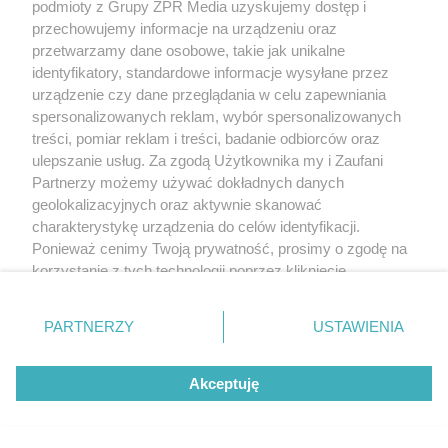
podmioty z Grupy ZPR Media uzyskujemy dostęp i
przechowujemy informacje na urządzeniu oraz
przetwarzamy dane osobowe, takie jak unikalne
identyfikatory, standardowe informacje wysyłane przez
urządzenie czy dane przeglądania w celu zapewniania
spersonalizowanych reklam, wybór spersonalizowanych
treści, pomiar reklam i treści, badanie odbiorców oraz
ulepszanie usług. Za zgodą Użytkownika my i Zaufani
Partnerzy możemy używać dokładnych danych
geolokalizacyjnych oraz aktywnie skanować
charakterystykę urządzenia do celów identyfikacji.
Ponieważ cenimy Twoją prywatność, prosimy o zgodę na
korzystanie z tych technologii poprzez kliknięcie
„Akceptuję”. Zgoda jest dobrowolna i zawsze możesz ją
zmienić/wycofać klikając przycisk ustawień prywatności
PARTNERZY
USTAWIENIA
znajdujący się w lewym dolnym rogu strony
. Niektóre
rodzaje przetwarzania danych nie wymagają zgody
Akceptuję
użytkownika, ale masz prawo sprzeciwić się takiemu
przetwarzaniu. Preferencje będą miały zastosowanie tylko
na tej witrynie.