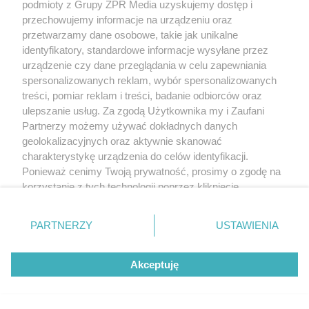
podmioty z Grupy ZPR Media uzyskujemy dostęp i
przechowujemy informacje na urządzeniu oraz
przetwarzamy dane osobowe, takie jak unikalne
identyfikatory, standardowe informacje wysyłane przez
urządzenie czy dane przeglądania w celu zapewniania
spersonalizowanych reklam, wybór spersonalizowanych
treści, pomiar reklam i treści, badanie odbiorców oraz
ulepszanie usług. Za zgodą Użytkownika my i Zaufani
Partnerzy możemy używać dokładnych danych
geolokalizacyjnych oraz aktywnie skanować
charakterystykę urządzenia do celów identyfikacji.
Ponieważ cenimy Twoją prywatność, prosimy o zgodę na
korzystanie z tych technologii poprzez kliknięcie
„Akceptuję”. Zgoda jest dobrowolna i zawsze możesz ją
zmienić/wycofać klikając przycisk ustawień prywatności
PARTNERZY
USTAWIENIA
znajdujący się w lewym dolnym rogu strony
. Niektóre
rodzaje przetwarzania danych nie wymagają zgody
Akceptuję
użytkownika, ale masz prawo sprzeciwić się takiemu
przetwarzaniu. Preferencje będą miały zastosowanie tylko
na tej witrynie.