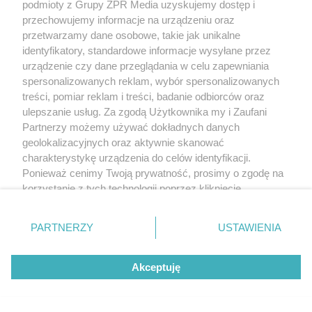
podmioty z Grupy ZPR Media uzyskujemy dostęp i
przechowujemy informacje na urządzeniu oraz
przetwarzamy dane osobowe, takie jak unikalne
identyfikatory, standardowe informacje wysyłane przez
urządzenie czy dane przeglądania w celu zapewniania
spersonalizowanych reklam, wybór spersonalizowanych
treści, pomiar reklam i treści, badanie odbiorców oraz
ulepszanie usług. Za zgodą Użytkownika my i Zaufani
Partnerzy możemy używać dokładnych danych
geolokalizacyjnych oraz aktywnie skanować
charakterystykę urządzenia do celów identyfikacji.
Ponieważ cenimy Twoją prywatność, prosimy o zgodę na
korzystanie z tych technologii poprzez kliknięcie
„Akceptuję”. Zgoda jest dobrowolna i zawsze możesz ją
zmienić/wycofać klikając przycisk ustawień prywatności
PARTNERZY
USTAWIENIA
znajdujący się w lewym dolnym rogu strony
. Niektóre
rodzaje przetwarzania danych nie wymagają zgody
Akceptuję
użytkownika, ale masz prawo sprzeciwić się takiemu
przetwarzaniu. Preferencje będą miały zastosowanie tylko
na tej witrynie.