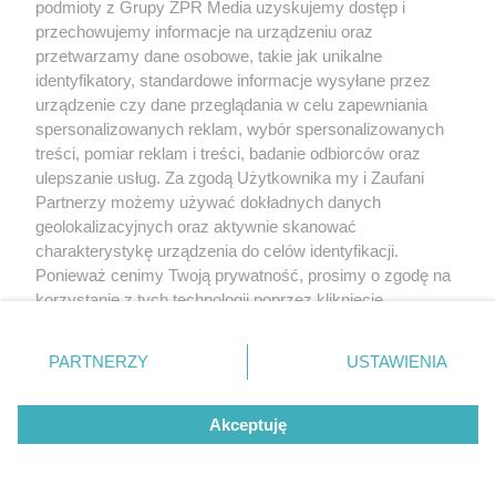
podmioty z Grupy ZPR Media uzyskujemy dostęp i
przechowujemy informacje na urządzeniu oraz
przetwarzamy dane osobowe, takie jak unikalne
identyfikatory, standardowe informacje wysyłane przez
urządzenie czy dane przeglądania w celu zapewniania
spersonalizowanych reklam, wybór spersonalizowanych
treści, pomiar reklam i treści, badanie odbiorców oraz
ulepszanie usług. Za zgodą Użytkownika my i Zaufani
Partnerzy możemy używać dokładnych danych
geolokalizacyjnych oraz aktywnie skanować
charakterystykę urządzenia do celów identyfikacji.
Ponieważ cenimy Twoją prywatność, prosimy o zgodę na
korzystanie z tych technologii poprzez kliknięcie
„Akceptuję”. Zgoda jest dobrowolna i zawsze możesz ją
zmienić/wycofać klikając przycisk ustawień prywatności
PARTNERZY
USTAWIENIA
znajdujący się w lewym dolnym rogu strony
. Niektóre
rodzaje przetwarzania danych nie wymagają zgody
Akceptuję
użytkownika, ale masz prawo sprzeciwić się takiemu
przetwarzaniu. Preferencje będą miały zastosowanie tylko
na tej witrynie.