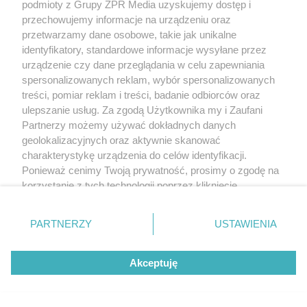
podmioty z Grupy ZPR Media uzyskujemy dostęp i
przechowujemy informacje na urządzeniu oraz
przetwarzamy dane osobowe, takie jak unikalne
identyfikatory, standardowe informacje wysyłane przez
urządzenie czy dane przeglądania w celu zapewniania
spersonalizowanych reklam, wybór spersonalizowanych
treści, pomiar reklam i treści, badanie odbiorców oraz
ulepszanie usług. Za zgodą Użytkownika my i Zaufani
Partnerzy możemy używać dokładnych danych
geolokalizacyjnych oraz aktywnie skanować
charakterystykę urządzenia do celów identyfikacji.
Ponieważ cenimy Twoją prywatność, prosimy o zgodę na
korzystanie z tych technologii poprzez kliknięcie
„Akceptuję”. Zgoda jest dobrowolna i zawsze możesz ją
zmienić/wycofać klikając przycisk ustawień prywatności
PARTNERZY
USTAWIENIA
znajdujący się w lewym dolnym rogu strony
. Niektóre
rodzaje przetwarzania danych nie wymagają zgody
Akceptuję
użytkownika, ale masz prawo sprzeciwić się takiemu
przetwarzaniu. Preferencje będą miały zastosowanie tylko
na tej witrynie.