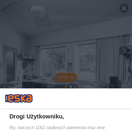
Rozwiń
Drogi Użytkowniku,
My, naszych 1162 zaufanych partnerów oraz inne