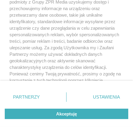
podmioty z Grupy ZPR Media uzyskujemy dostęp i
przechowujemy informacje na urządzeniu oraz
przetwarzamy dane osobowe, takie jak unikalne
identyfikatory, standardowe informacje wysyłane przez
urządzenie czy dane przeglądania w celu zapewniania
spersonalizowanych reklam, wybór spersonalizowanych
treści, pomiar reklam i treści, badanie odbiorców oraz
ulepszanie usług. Za zgodą Użytkownika my i Zaufani
Partnerzy możemy używać dokładnych danych
geolokalizacyjnych oraz aktywnie skanować
charakterystykę urządzenia do celów identyfikacji.
Ponieważ cenimy Twoją prywatność, prosimy o zgodę na
korzystanie z tych technologii poprzez kliknięcie
„Akceptuję”. Zgoda jest dobrowolna i zawsze możesz ją
zmienić/wycofać klikając przycisk ustawień prywatności
PARTNERZY
USTAWIENIA
znajdujący się w lewym dolnym rogu strony
. Niektóre
rodzaje przetwarzania danych nie wymagają zgody
Akceptuję
użytkownika, ale masz prawo sprzeciwić się takiemu
przetwarzaniu. Preferencje będą miały zastosowanie tylko
na tej witrynie.