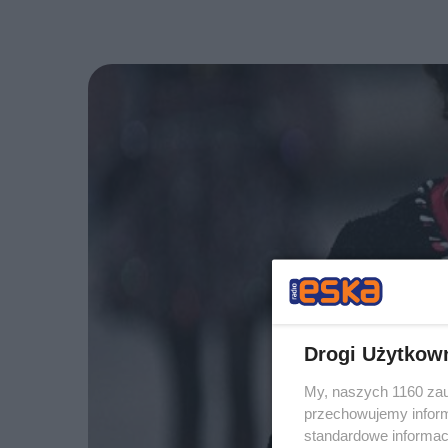
Drogi Użytkow
My, naszych 1160 zau
przechowujemy informa
standardowe informac