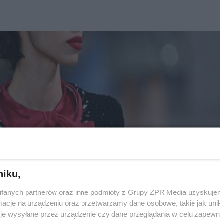
niku,
fanych partnerów oraz inne podmioty z Grupy ZPR Media uzyskujem
cje na urządzeniu oraz przetwarzamy dane osobowe, takie jak unika
je wysyłane przez urządzenie czy dane przeglądania w celu zapewn