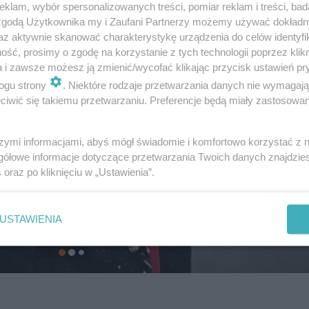
klam, wybór spersonalizowanych treści, pomiar reklam i treści, bad
 zgodą Użytkownika my i Zaufani Partnerzy możemy używać dokład
az aktywnie skanować charakterystykę urządzenia do celów identyfi
ść, prosimy o zgodę na korzystanie z tych technologii poprzez klikn
a i zawsze możesz ją zmienić/wycofać klikając przycisk ustawień pr
ogu strony
. Niektóre rodzaje przetwarzania danych nie wymagaj
iwić się takiemu przetwarzaniu. Preferencje będą miały zastosowanie
szymi informacjami, abyś mógł świadomie i komfortowo korzystać z
gółowe informacje dotyczące przetwarzania Twoich danych znajdzi
s
oraz po kliknięciu w „Ustawienia”.
USTAWIENIA