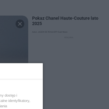
Pokaz Chanel Haute-Couture lato
2025
Autor: JULIEN DE ROSA/AFP/ East News
y dostęp i
lne identyfikatory,
iania