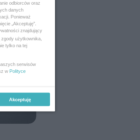
anie odbiorców oraz
nych danych
kacji. Ponieważ
ięcie „Akceptuję”.
ywatności znajdujący
ą zgody użytkownika,
 tylko na tej
 naszych serwisów
esz w
Polityce
Akceptuję