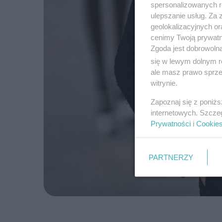
spersonalizowanych re
ulepszanie usług. Za
geolokalizacyjnych or
cenimy Twoją prywatno
Zgoda jest dobrowoln
się w lewym dolnym r
ale masz prawo sprzec
witrynie.
Zapoznaj się z poniż
internetowych. Szcze
Prywatności
i
Cookie
PARTNERZY