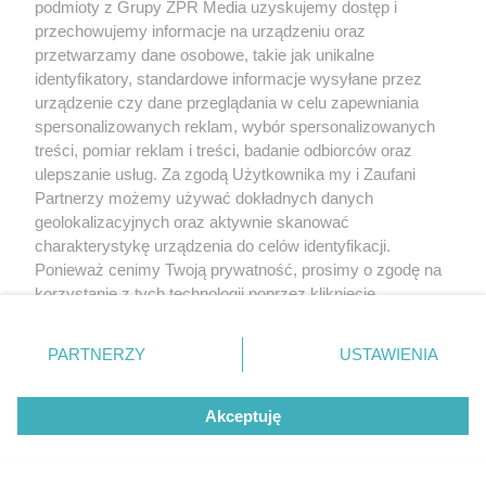
podmioty z Grupy ZPR Media uzyskujemy dostęp i
przechowujemy informacje na urządzeniu oraz
przetwarzamy dane osobowe, takie jak unikalne
identyfikatory, standardowe informacje wysyłane przez
urządzenie czy dane przeglądania w celu zapewniania
spersonalizowanych reklam, wybór spersonalizowanych
treści, pomiar reklam i treści, badanie odbiorców oraz
ulepszanie usług. Za zgodą Użytkownika my i Zaufani
Partnerzy możemy używać dokładnych danych
geolokalizacyjnych oraz aktywnie skanować
charakterystykę urządzenia do celów identyfikacji.
Ponieważ cenimy Twoją prywatność, prosimy o zgodę na
korzystanie z tych technologii poprzez kliknięcie
„Akceptuję”. Zgoda jest dobrowolna i zawsze możesz ją
zmienić/wycofać klikając przycisk ustawień prywatności
PARTNERZY
USTAWIENIA
znajdujący się w lewym dolnym rogu strony
. Niektóre
rodzaje przetwarzania danych nie wymagają zgody
Akceptuję
użytkownika, ale masz prawo sprzeciwić się takiemu
przetwarzaniu. Preferencje będą miały zastosowanie tylko
na tej witrynie.