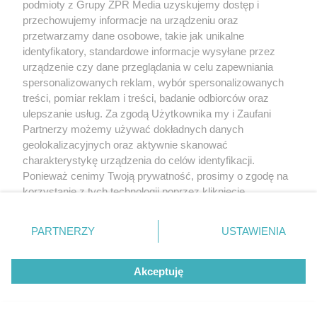
podmioty z Grupy ZPR Media uzyskujemy dostęp i
przechowujemy informacje na urządzeniu oraz
przetwarzamy dane osobowe, takie jak unikalne
identyfikatory, standardowe informacje wysyłane przez
urządzenie czy dane przeglądania w celu zapewniania
spersonalizowanych reklam, wybór spersonalizowanych
treści, pomiar reklam i treści, badanie odbiorców oraz
ulepszanie usług. Za zgodą Użytkownika my i Zaufani
Partnerzy możemy używać dokładnych danych
geolokalizacyjnych oraz aktywnie skanować
charakterystykę urządzenia do celów identyfikacji.
Ponieważ cenimy Twoją prywatność, prosimy o zgodę na
korzystanie z tych technologii poprzez kliknięcie
„Akceptuję”. Zgoda jest dobrowolna i zawsze możesz ją
zmienić/wycofać klikając przycisk ustawień prywatności
PARTNERZY
USTAWIENIA
znajdujący się w lewym dolnym rogu strony
. Niektóre
rodzaje przetwarzania danych nie wymagają zgody
Akceptuję
użytkownika, ale masz prawo sprzeciwić się takiemu
przetwarzaniu. Preferencje będą miały zastosowanie tylko
na tej witrynie.