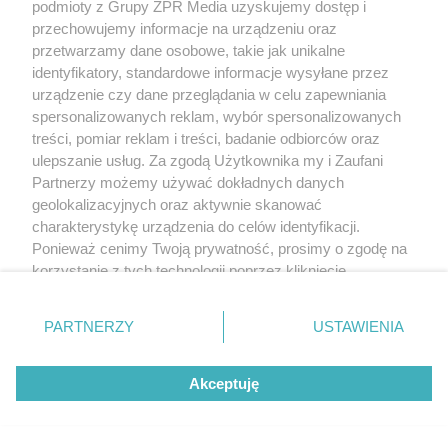
podmioty z Grupy ZPR Media uzyskujemy dostęp i
przechowujemy informacje na urządzeniu oraz
przetwarzamy dane osobowe, takie jak unikalne
identyfikatory, standardowe informacje wysyłane przez
urządzenie czy dane przeglądania w celu zapewniania
spersonalizowanych reklam, wybór spersonalizowanych
treści, pomiar reklam i treści, badanie odbiorców oraz
ulepszanie usług. Za zgodą Użytkownika my i Zaufani
Partnerzy możemy używać dokładnych danych
geolokalizacyjnych oraz aktywnie skanować
charakterystykę urządzenia do celów identyfikacji.
Ponieważ cenimy Twoją prywatność, prosimy o zgodę na
korzystanie z tych technologii poprzez kliknięcie
„Akceptuję”. Zgoda jest dobrowolna i zawsze możesz ją
zmienić/wycofać klikając przycisk ustawień prywatności
PARTNERZY
USTAWIENIA
znajdujący się w lewym dolnym rogu strony
. Niektóre
rodzaje przetwarzania danych nie wymagają zgody
Akceptuję
użytkownika, ale masz prawo sprzeciwić się takiemu
przetwarzaniu. Preferencje będą miały zastosowanie tylko
na tej witrynie.