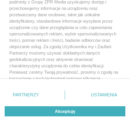
podmioty z Grupy ZPR Media uzyskujemy dostęp i
przechowujemy informacje na urządzeniu oraz
przetwarzamy dane osobowe, takie jak unikalne
identyfikatory, standardowe informacje wysyłane przez
urządzenie czy dane przeglądania w celu zapewniania
spersonalizowanych reklam, wybór spersonalizowanych
treści, pomiar reklam i treści, badanie odbiorców oraz
ulepszanie usług. Za zgodą Użytkownika my i Zaufani
Partnerzy możemy używać dokładnych danych
geolokalizacyjnych oraz aktywnie skanować
charakterystykę urządzenia do celów identyfikacji.
Ponieważ cenimy Twoją prywatność, prosimy o zgodę na
korzystanie z tych technologii poprzez kliknięcie
„Akceptuję”. Zgoda jest dobrowolna i zawsze możesz ją
zmienić/wycofać klikając przycisk ustawień prywatności
PARTNERZY
USTAWIENIA
znajdujący się w lewym dolnym rogu strony
. Niektóre
rodzaje przetwarzania danych nie wymagają zgody
Akceptuję
użytkownika, ale masz prawo sprzeciwić się takiemu
przetwarzaniu. Preferencje będą miały zastosowanie tylko
na tej witrynie.