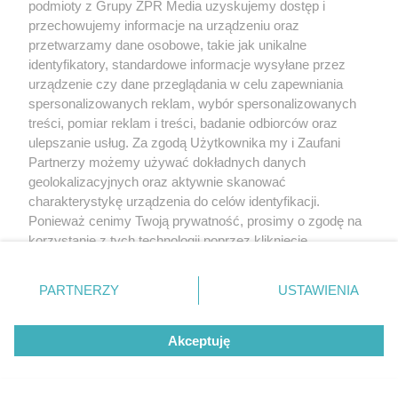
podmioty z Grupy ZPR Media uzyskujemy dostęp i
przechowujemy informacje na urządzeniu oraz
przetwarzamy dane osobowe, takie jak unikalne
identyfikatory, standardowe informacje wysyłane przez
urządzenie czy dane przeglądania w celu zapewniania
spersonalizowanych reklam, wybór spersonalizowanych
treści, pomiar reklam i treści, badanie odbiorców oraz
ulepszanie usług. Za zgodą Użytkownika my i Zaufani
Partnerzy możemy używać dokładnych danych
geolokalizacyjnych oraz aktywnie skanować
charakterystykę urządzenia do celów identyfikacji.
Ponieważ cenimy Twoją prywatność, prosimy o zgodę na
korzystanie z tych technologii poprzez kliknięcie
„Akceptuję”. Zgoda jest dobrowolna i zawsze możesz ją
zmienić/wycofać klikając przycisk ustawień prywatności
PARTNERZY
USTAWIENIA
znajdujący się w lewym dolnym rogu strony
. Niektóre
rodzaje przetwarzania danych nie wymagają zgody
Akceptuję
użytkownika, ale masz prawo sprzeciwić się takiemu
przetwarzaniu. Preferencje będą miały zastosowanie tylko
na tej witrynie.