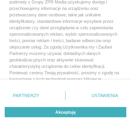
podmioty z Grupy ZPR Media uzyskujemy dostęp i
przechowujemy informacje na urządzeniu oraz
przetwarzamy dane osobowe, takie jak unikalne
identyfikatory, standardowe informacje wysyłane przez
urządzenie czy dane przeglądania w celu zapewniania
spersonalizowanych reklam, wybór spersonalizowanych
treści, pomiar reklam i treści, badanie odbiorców oraz
ulepszanie usług. Za zgodą Użytkownika my i Zaufani
Partnerzy możemy używać dokładnych danych
geolokalizacyjnych oraz aktywnie skanować
charakterystykę urządzenia do celów identyfikacji.
Ponieważ cenimy Twoją prywatność, prosimy o zgodę na
korzystanie z tych technologii poprzez kliknięcie
„Akceptuję”. Zgoda jest dobrowolna i zawsze możesz ją
zmienić/wycofać klikając przycisk ustawień prywatności
PARTNERZY
USTAWIENIA
znajdujący się w lewym dolnym rogu strony
. Niektóre
rodzaje przetwarzania danych nie wymagają zgody
Akceptuję
użytkownika, ale masz prawo sprzeciwić się takiemu
przetwarzaniu. Preferencje będą miały zastosowanie tylko
na tej witrynie.