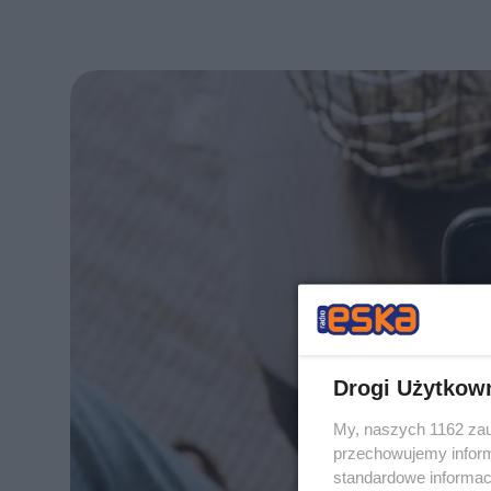
Drogi Użytkow
My, naszych 1162 zau
przechowujemy informa
standardowe informac