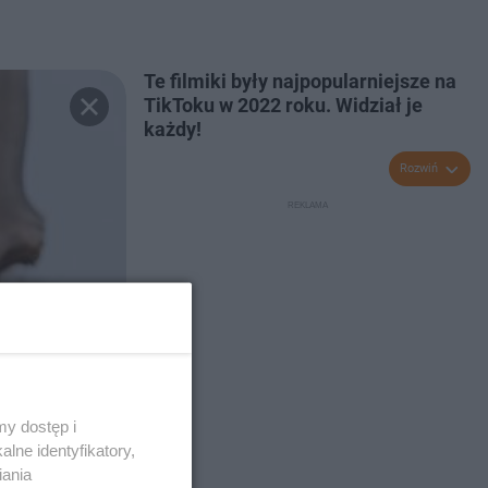
Te filmiki były najpopularniejsze na
TikToku w 2022 roku. Widział je
każdy!
Rozwiń
y dostęp i
lne identyfikatory,
iania