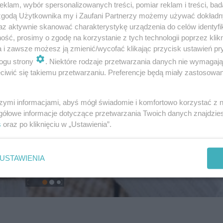
klam, wybór spersonalizowanych treści, pomiar reklam i treści, bad
 zgodą Użytkownika my i Zaufani Partnerzy możemy używać dokład
az aktywnie skanować charakterystykę urządzenia do celów identyfi
ść, prosimy o zgodę na korzystanie z tych technologii poprzez klikn
a i zawsze możesz ją zmienić/wycofać klikając przycisk ustawień pr
ogu strony
. Niektóre rodzaje przetwarzania danych nie wymagaj
iwić się takiemu przetwarzaniu. Preferencje będą miały zastosowanie
szymi informacjami, abyś mógł świadomie i komfortowo korzystać z
gółowe informacje dotyczące przetwarzania Twoich danych znajdzi
s
oraz po kliknięciu w „Ustawienia”.
USTAWIENIA