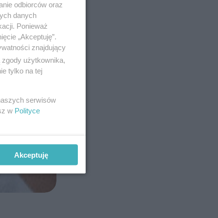
anie odbiorców oraz
nych danych
kacji. Ponieważ
ięcie „Akceptuję”.
ywatności znajdujący
ą zgody użytkownika,
 tylko na tej
 naszych serwisów
esz w
Polityce
Akceptuję