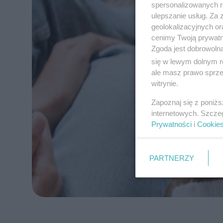
spersonalizowanych re
ulepszanie usług. Za
geolokalizacyjnych or
cenimy Twoją prywatno
Zgoda jest dobrowoln
się w lewym dolnym r
ale masz prawo sprzec
witrynie.
Zapoznaj się z poniż
internetowych. Szcze
Prywatności
i
Cookie
PARTNERZY