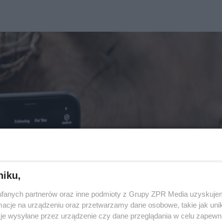
niku,
fanych partnerów oraz inne podmioty z Grupy ZPR Media uzyskujem
cje na urządzeniu oraz przetwarzamy dane osobowe, takie jak unika
je wysyłane przez urządzenie czy dane przeglądania w celu zapewn