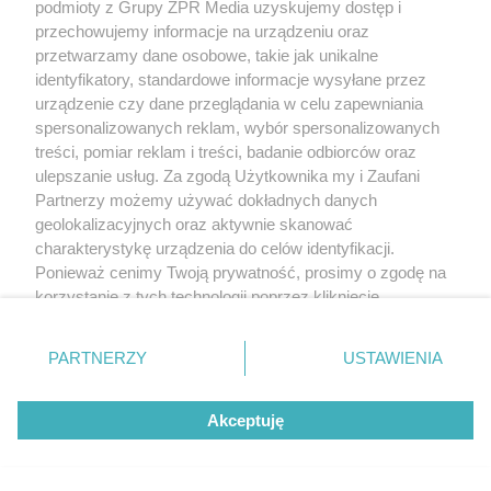
podmioty z Grupy ZPR Media uzyskujemy dostęp i
przechowujemy informacje na urządzeniu oraz
przetwarzamy dane osobowe, takie jak unikalne
identyfikatory, standardowe informacje wysyłane przez
urządzenie czy dane przeglądania w celu zapewniania
spersonalizowanych reklam, wybór spersonalizowanych
treści, pomiar reklam i treści, badanie odbiorców oraz
ulepszanie usług. Za zgodą Użytkownika my i Zaufani
Partnerzy możemy używać dokładnych danych
geolokalizacyjnych oraz aktywnie skanować
charakterystykę urządzenia do celów identyfikacji.
Ponieważ cenimy Twoją prywatność, prosimy o zgodę na
korzystanie z tych technologii poprzez kliknięcie
„Akceptuję”. Zgoda jest dobrowolna i zawsze możesz ją
zmienić/wycofać klikając przycisk ustawień prywatności
PARTNERZY
USTAWIENIA
znajdujący się w lewym dolnym rogu strony
. Niektóre
rodzaje przetwarzania danych nie wymagają zgody
Akceptuję
użytkownika, ale masz prawo sprzeciwić się takiemu
przetwarzaniu. Preferencje będą miały zastosowanie tylko
na tej witrynie.