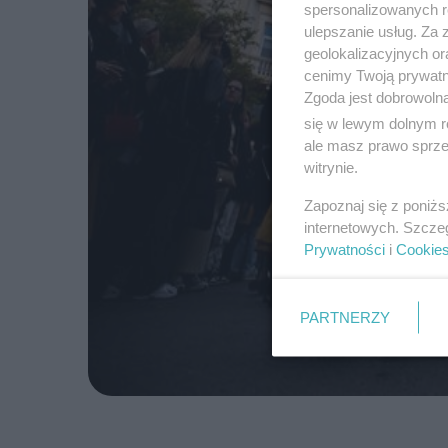
spersonalizowanych re
ulepszanie usług. Za
geolokalizacyjnych or
cenimy Twoją prywatno
Zgoda jest dobrowoln
się w lewym dolnym r
ale masz prawo sprzec
witrynie.
Zapoznaj się z poniż
internetowych. Szcze
Prywatności
i
Cookie
PARTNERZY