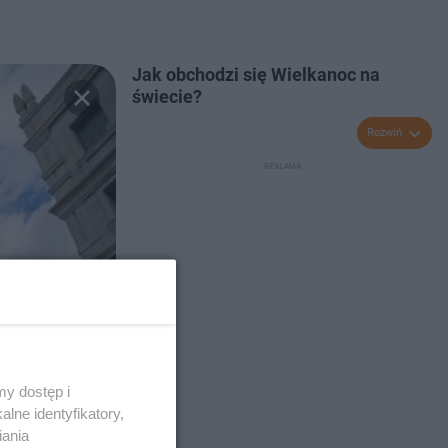
Jak obchodzi się Wielkanoc na
świecie?
Rozwiń
y dostęp i
lne identyfikatory,
iania