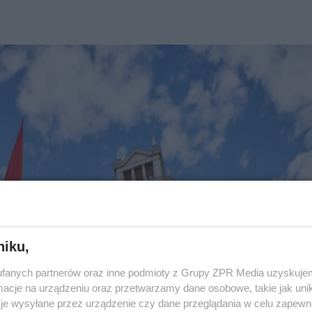
niku,
fanych partnerów oraz inne podmioty z Grupy ZPR Media uzyskujem
cje na urządzeniu oraz przetwarzamy dane osobowe, takie jak unika
je wysyłane przez urządzenie czy dane przeglądania w celu zapewn