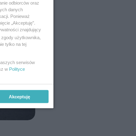
anie odbiorców oraz
nych danych
kacji. Ponieważ
ięcie „Akceptuję”.
ywatności znajdujący
ą zgody użytkownika,
 tylko na tej
 naszych serwisów
esz w
Polityce
Akceptuję