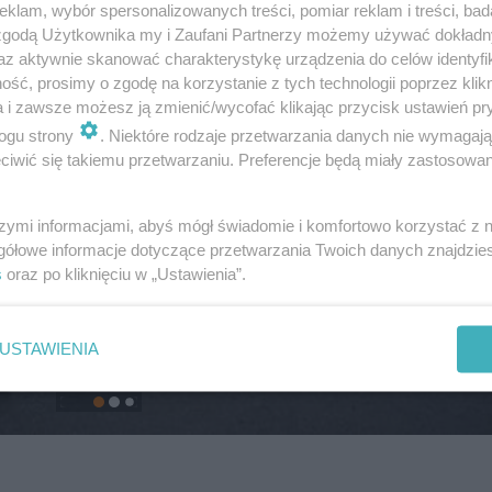
klam, wybór spersonalizowanych treści, pomiar reklam i treści, bad
 zgodą Użytkownika my i Zaufani Partnerzy możemy używać dokład
az aktywnie skanować charakterystykę urządzenia do celów identyfi
ść, prosimy o zgodę na korzystanie z tych technologii poprzez klikn
a i zawsze możesz ją zmienić/wycofać klikając przycisk ustawień pr
ogu strony
. Niektóre rodzaje przetwarzania danych nie wymagaj
iwić się takiemu przetwarzaniu. Preferencje będą miały zastosowanie
szymi informacjami, abyś mógł świadomie i komfortowo korzystać z
gółowe informacje dotyczące przetwarzania Twoich danych znajdzi
s
oraz po kliknięciu w „Ustawienia”.
USTAWIENIA