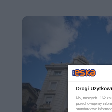
Drogi Użytkow
My, naszych 1162 zau
przechowujemy informa
standardowe informac