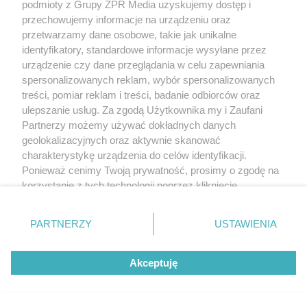
podmioty z Grupy ZPR Media uzyskujemy dostęp i
przechowujemy informacje na urządzeniu oraz
przetwarzamy dane osobowe, takie jak unikalne
identyfikatory, standardowe informacje wysyłane przez
urządzenie czy dane przeglądania w celu zapewniania
spersonalizowanych reklam, wybór spersonalizowanych
treści, pomiar reklam i treści, badanie odbiorców oraz
ulepszanie usług. Za zgodą Użytkownika my i Zaufani
Partnerzy możemy używać dokładnych danych
geolokalizacyjnych oraz aktywnie skanować
charakterystykę urządzenia do celów identyfikacji.
Ponieważ cenimy Twoją prywatność, prosimy o zgodę na
korzystanie z tych technologii poprzez kliknięcie
„Akceptuję”. Zgoda jest dobrowolna i zawsze możesz ją
zmienić/wycofać klikając przycisk ustawień prywatności
PARTNERZY
USTAWIENIA
znajdujący się w lewym dolnym rogu strony
. Niektóre
rodzaje przetwarzania danych nie wymagają zgody
Akceptuję
użytkownika, ale masz prawo sprzeciwić się takiemu
przetwarzaniu. Preferencje będą miały zastosowanie tylko
na tej witrynie.