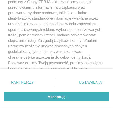
podmioty z Grupy ZPR Media uzyskujemy dostęp i
przechowujemy informacje na urządzeniu oraz
przetwarzamy dane osobowe, takie jak unikalne
identyfikatory, standardowe informacje wysyłane przez
urządzenie czy dane przeglądania w celu zapewniania
spersonalizowanych reklam, wybór spersonalizowanych
treści, pomiar reklam i treści, badanie odbiorców oraz
ulepszanie usług. Za zgodą Użytkownika my i Zaufani
Partnerzy możemy używać dokładnych danych
geolokalizacyjnych oraz aktywnie skanować
charakterystykę urządzenia do celów identyfikacji.
Ponieważ cenimy Twoją prywatność, prosimy o zgodę na
korzystanie z tych technologii poprzez kliknięcie
„Akceptuję”. Zgoda jest dobrowolna i zawsze możesz ją
zmienić/wycofać klikając przycisk ustawień prywatności
PARTNERZY
USTAWIENIA
znajdujący się w lewym dolnym rogu strony
. Niektóre
rodzaje przetwarzania danych nie wymagają zgody
Akceptuję
użytkownika, ale masz prawo sprzeciwić się takiemu
przetwarzaniu. Preferencje będą miały zastosowanie tylko
na tej witrynie.