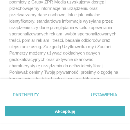
podmioty z Grupy ZPR Media uzyskujemy dostęp i
przechowujemy informacje na urządzeniu oraz
przetwarzamy dane osobowe, takie jak unikalne
identyfikatory, standardowe informacje wysyłane przez
urządzenie czy dane przeglądania w celu zapewniania
spersonalizowanych reklam, wybór spersonalizowanych
treści, pomiar reklam i treści, badanie odbiorców oraz
ulepszanie usług. Za zgodą Użytkownika my i Zaufani
Partnerzy możemy używać dokładnych danych
geolokalizacyjnych oraz aktywnie skanować
charakterystykę urządzenia do celów identyfikacji.
Ponieważ cenimy Twoją prywatność, prosimy o zgodę na
korzystanie z tych technologii poprzez kliknięcie
„Akceptuję”. Zgoda jest dobrowolna i zawsze możesz ją
zmienić/wycofać klikając przycisk ustawień prywatności
PARTNERZY
USTAWIENIA
znajdujący się w lewym dolnym rogu strony
. Niektóre
rodzaje przetwarzania danych nie wymagają zgody
Akceptuję
użytkownika, ale masz prawo sprzeciwić się takiemu
przetwarzaniu. Preferencje będą miały zastosowanie tylko
na tej witrynie.