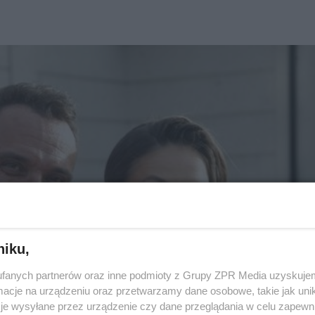
niku,
fanych partnerów oraz inne podmioty z Grupy ZPR Media uzyskujem
cje na urządzeniu oraz przetwarzamy dane osobowe, takie jak unika
je wysyłane przez urządzenie czy dane przeglądania w celu zapewn