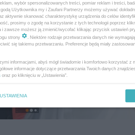
klam, wybór spersonalizowanych treści, pomiar reklam i treści, bad
 zgodą Użytkownika my i Zaufani Partnerzy możemy używać dokład
az aktywnie skanować charakterystykę urządzenia do celów identyfi
ść, prosimy o zgodę na korzystanie z tych technologii poprzez klikn
a i zawsze możesz ją zmienić/wycofać klikając przycisk ustawień pr
ogu strony
. Niektóre rodzaje przetwarzania danych nie wymagaj
iwić się takiemu przetwarzaniu. Preferencje będą miały zastosowanie
szymi informacjami, abyś mógł świadomie i komfortowo korzystać z
gółowe informacje dotyczące przetwarzania Twoich danych znajdzi
s
oraz po kliknięciu w „Ustawienia”.
USTAWIENIA