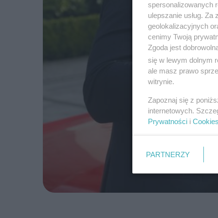
spersonalizowanych re
ulepszanie usług. Za
geolokalizacyjnych or
cenimy Twoją prywatno
Zgoda jest dobrowoln
się w lewym dolnym r
ale masz prawo sprzec
witrynie.
Zapoznaj się z poniż
internetowych. Szcze
Prywatności
i
Cookie
PARTNERZY