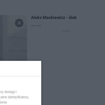
Aleks Mackiewicz - ślub
Autor: AKPA
y dostęp i
lne identyfikatory,
iania