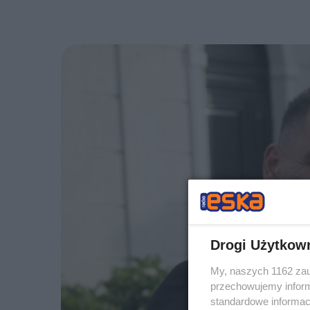
Drogi Użytkow
My, naszych 1162 zau
przechowujemy informa
standardowe informac