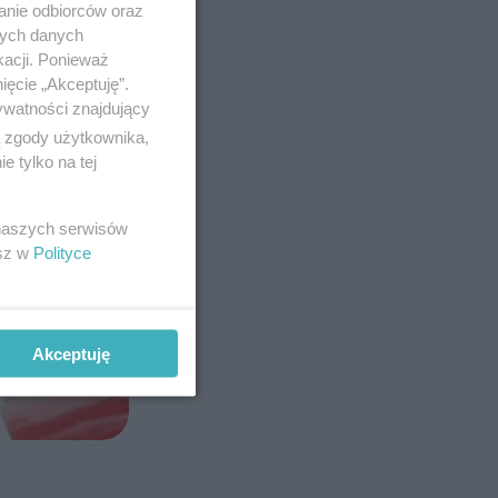
anie odbiorców oraz
nych danych
kacji. Ponieważ
ięcie „Akceptuję”.
ywatności znajdujący
ą zgody użytkownika,
 tylko na tej
 naszych serwisów
esz w
Polityce
Akceptuję