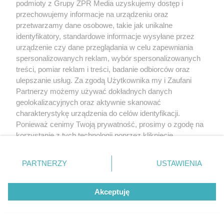
podmioty z Grupy ZPR Media uzyskujemy dostęp i
przechowujemy informacje na urządzeniu oraz
przetwarzamy dane osobowe, takie jak unikalne
identyfikatory, standardowe informacje wysyłane przez
urządzenie czy dane przeglądania w celu zapewniania
spersonalizowanych reklam, wybór spersonalizowanych
treści, pomiar reklam i treści, badanie odbiorców oraz
ulepszanie usług. Za zgodą Użytkownika my i Zaufani
Partnerzy możemy używać dokładnych danych
geolokalizacyjnych oraz aktywnie skanować
charakterystykę urządzenia do celów identyfikacji.
Ponieważ cenimy Twoją prywatność, prosimy o zgodę na
korzystanie z tych technologii poprzez kliknięcie
„Akceptuję”. Zgoda jest dobrowolna i zawsze możesz ją
zmienić/wycofać klikając przycisk ustawień prywatności
PARTNERZY
USTAWIENIA
znajdujący się w lewym dolnym rogu strony
. Niektóre
rodzaje przetwarzania danych nie wymagają zgody
Akceptuję
użytkownika, ale masz prawo sprzeciwić się takiemu
przetwarzaniu. Preferencje będą miały zastosowanie tylko
na tej witrynie.