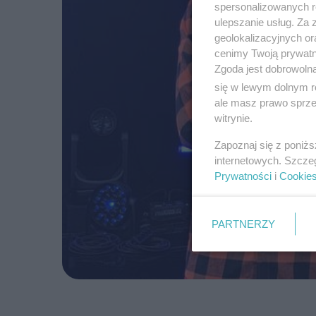
spersonalizowanych re
ulepszanie usług. Za
geolokalizacyjnych or
cenimy Twoją prywatno
Zgoda jest dobrowoln
się w lewym dolnym r
ale masz prawo sprzec
witrynie.
Zapoznaj się z poniż
internetowych. Szcze
Prywatności
i
Cookie
PARTNERZY