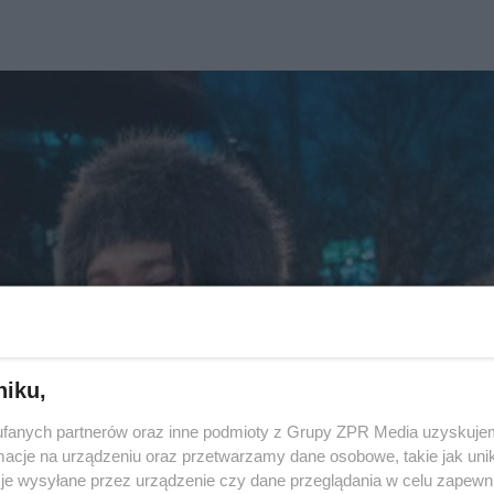
niku,
fanych partnerów oraz inne podmioty z Grupy ZPR Media uzyskujem
cje na urządzeniu oraz przetwarzamy dane osobowe, takie jak unika
je wysyłane przez urządzenie czy dane przeglądania w celu zapewn