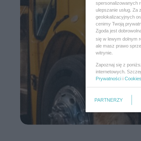
spersonalizowanych re
ulepszanie usług. Za
geolokalizacyjnych or
cenimy Twoją prywatno
Zgoda jest dobrowoln
się w lewym dolnym r
ale masz prawo sprzec
witrynie.
Zapoznaj się z poniż
internetowych. Szcze
Prywatności
i
Cookie
PARTNERZY