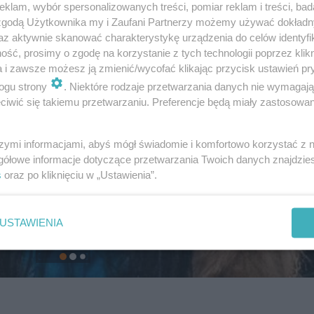
klam, wybór spersonalizowanych treści, pomiar reklam i treści, bad
 zgodą Użytkownika my i Zaufani Partnerzy możemy używać dokład
az aktywnie skanować charakterystykę urządzenia do celów identyfi
ść, prosimy o zgodę na korzystanie z tych technologii poprzez klikn
a i zawsze możesz ją zmienić/wycofać klikając przycisk ustawień pr
ogu strony
. Niektóre rodzaje przetwarzania danych nie wymagaj
iwić się takiemu przetwarzaniu. Preferencje będą miały zastosowanie
szymi informacjami, abyś mógł świadomie i komfortowo korzystać z
gółowe informacje dotyczące przetwarzania Twoich danych znajdzi
s
oraz po kliknięciu w „Ustawienia”.
USTAWIENIA