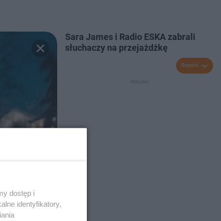
Sara James i Radio ESKA zabrali
słuchaczy na przejażdżkę
Rozwiń
y dostęp i
lne identyfikatory,
iania