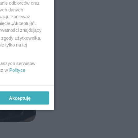
anie odbiorców oraz
nych danych
kacji. Ponieważ
ięcie „Akceptuję”.
ywatności znajdujący
ą zgody użytkownika,
 tylko na tej
 naszych serwisów
esz w
Polityce
Akceptuję