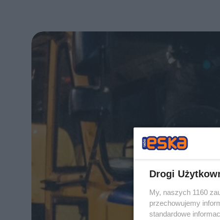
Drogi Użytkow
My, naszych 1160 zau
przechowujemy informa
standardowe informac