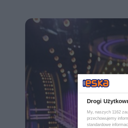
Drogi Użytkow
My, naszych 1162 zau
przechowujemy informa
standardowe informac