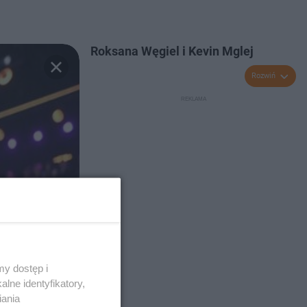
Roksana Węgiel i Kevin Mglej
Rozwiń
y dostęp i
lne identyfikatory,
iania