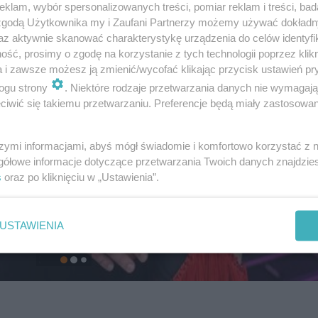
klam, wybór spersonalizowanych treści, pomiar reklam i treści, bad
 zgodą Użytkownika my i Zaufani Partnerzy możemy używać dokład
az aktywnie skanować charakterystykę urządzenia do celów identyfi
ść, prosimy o zgodę na korzystanie z tych technologii poprzez klikn
a i zawsze możesz ją zmienić/wycofać klikając przycisk ustawień pr
ogu strony
. Niektóre rodzaje przetwarzania danych nie wymagaj
iwić się takiemu przetwarzaniu. Preferencje będą miały zastosowanie
szymi informacjami, abyś mógł świadomie i komfortowo korzystać z
gółowe informacje dotyczące przetwarzania Twoich danych znajdzi
s
oraz po kliknięciu w „Ustawienia”.
USTAWIENIA