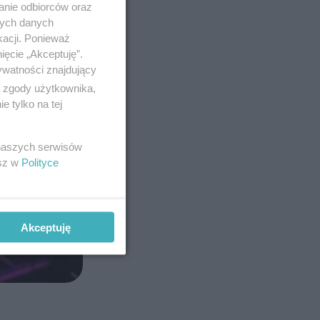
anie odbiorców oraz
nych danych
kacji. Ponieważ
ięcie „Akceptuję”.
ywatności znajdujący
ą zgody użytkownika,
 tylko na tej
 naszych serwisów
esz w
Polityce
Akceptuję