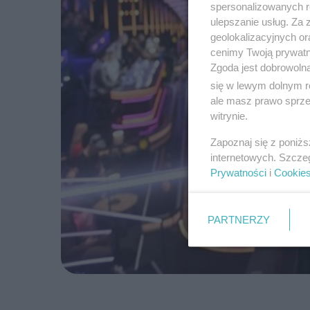
spersonalizowanych re
ulepszanie usług. Za
geolokalizacyjnych or
cenimy Twoją prywatno
Zgoda jest dobrowoln
się w lewym dolnym r
ale masz prawo sprzec
witrynie.
Zapoznaj się z poniż
internetowych. Szcze
Prywatności
i
Cookie
PARTNERZY