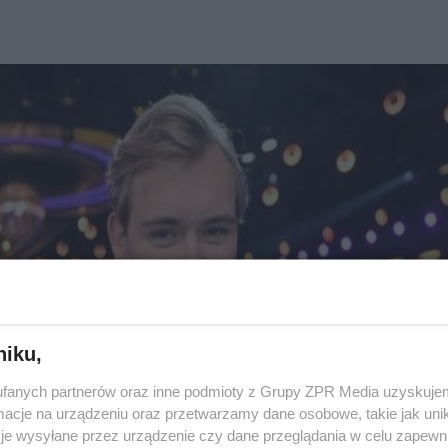
niku,
fanych partnerów oraz inne podmioty z Grupy ZPR Media uzyskujem
cje na urządzeniu oraz przetwarzamy dane osobowe, takie jak unika
je wysyłane przez urządzenie czy dane przeglądania w celu zapewn