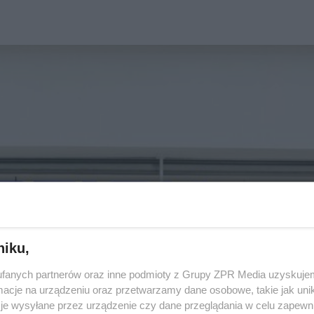
niku,
fanych partnerów oraz inne podmioty z Grupy ZPR Media uzyskujem
cje na urządzeniu oraz przetwarzamy dane osobowe, takie jak unika
je wysyłane przez urządzenie czy dane przeglądania w celu zapewn