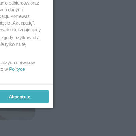
anie odbiorców oraz
nych danych
kacji. Ponieważ
ięcie „Akceptuję”.
ywatności znajdujący
ą zgody użytkownika,
 tylko na tej
 naszych serwisów
esz w
Polityce
Akceptuję