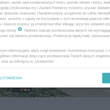
klam, wybór spersonalizowanych treści, pomiar reklam i treści, bad
 zgodą Użytkownika my i Zaufani Partnerzy możemy używać dokład
az aktywnie skanować charakterystykę urządzenia do celów identyfi
ść, prosimy o zgodę na korzystanie z tych technologii poprzez klikn
a i zawsze możesz ją zmienić/wycofać klikając przycisk ustawień pr
ogu strony
. Niektóre rodzaje przetwarzania danych nie wymagaj
iwić się takiemu przetwarzaniu. Preferencje będą miały zastosowanie
szymi informacjami, abyś mógł świadomie i komfortowo korzystać z
gółowe informacje dotyczące przetwarzania Twoich danych znajdzi
s
oraz po kliknięciu w „Ustawienia”.
USTAWIENIA