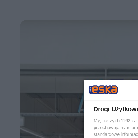
Drogi Użytkow
My, naszych 1162 zau
przechowujemy informa
standardowe informac