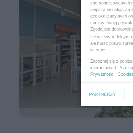
spersonalizowanych re
ulepszanie usług. Za
geolokalizacyjnych or
cenimy Twoją prywatno
Zgoda jest dobrowoln
się w lewym dolnym r
ale masz prawo sprzec
witrynie.
Zapoznaj się z poniż
internetowych. Szcze
Prywatności
i
Cookie
PARTNERZY