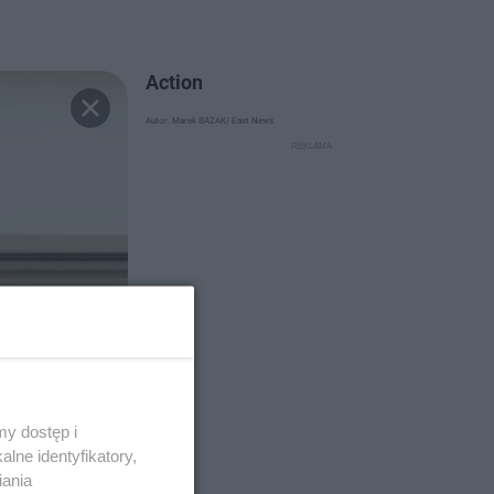
Action
Autor: Marek BAZAK/ East News
y dostęp i
lne identyfikatory,
iania