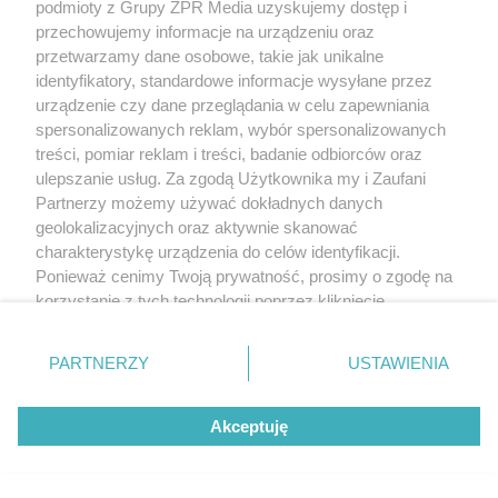
podmioty z Grupy ZPR Media uzyskujemy dostęp i
przechowujemy informacje na urządzeniu oraz
przetwarzamy dane osobowe, takie jak unikalne
identyfikatory, standardowe informacje wysyłane przez
urządzenie czy dane przeglądania w celu zapewniania
spersonalizowanych reklam, wybór spersonalizowanych
treści, pomiar reklam i treści, badanie odbiorców oraz
ulepszanie usług. Za zgodą Użytkownika my i Zaufani
Partnerzy możemy używać dokładnych danych
geolokalizacyjnych oraz aktywnie skanować
charakterystykę urządzenia do celów identyfikacji.
Ponieważ cenimy Twoją prywatność, prosimy o zgodę na
korzystanie z tych technologii poprzez kliknięcie
„Akceptuję”. Zgoda jest dobrowolna i zawsze możesz ją
zmienić/wycofać klikając przycisk ustawień prywatności
PARTNERZY
USTAWIENIA
znajdujący się w lewym dolnym rogu strony
. Niektóre
rodzaje przetwarzania danych nie wymagają zgody
Akceptuję
użytkownika, ale masz prawo sprzeciwić się takiemu
przetwarzaniu. Preferencje będą miały zastosowanie tylko
na tej witrynie.