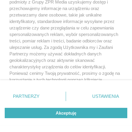
podmioty z Grupy ZPR Media uzyskujemy dostęp i
przechowujemy informacje na urządzeniu oraz
przetwarzamy dane osobowe, takie jak unikalne
identyfikatory, standardowe informacje wysyłane przez
urządzenie czy dane przeglądania w celu zapewniania
spersonalizowanych reklam, wybór spersonalizowanych
treści, pomiar reklam i treści, badanie odbiorców oraz
ulepszanie usług. Za zgodą Użytkownika my i Zaufani
Partnerzy możemy używać dokładnych danych
geolokalizacyjnych oraz aktywnie skanować
charakterystykę urządzenia do celów identyfikacji.
Ponieważ cenimy Twoją prywatność, prosimy o zgodę na
korzystanie z tych technologii poprzez kliknięcie
„Akceptuję”. Zgoda jest dobrowolna i zawsze możesz ją
zmienić/wycofać klikając przycisk ustawień prywatności
PARTNERZY
USTAWIENIA
znajdujący się w lewym dolnym rogu strony
. Niektóre
rodzaje przetwarzania danych nie wymagają zgody
Akceptuję
użytkownika, ale masz prawo sprzeciwić się takiemu
przetwarzaniu. Preferencje będą miały zastosowanie tylko
na tej witrynie.