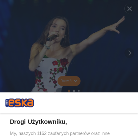
Rozwiń
Drogi Użytkowniku,
My, naszych 1162 zaufanych partnerów oraz inne