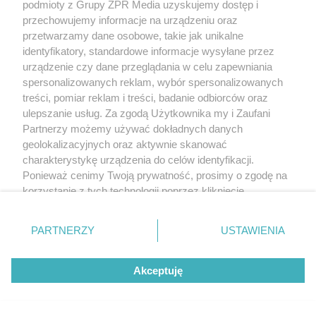
podmioty z Grupy ZPR Media uzyskujemy dostęp i
przechowujemy informacje na urządzeniu oraz
przetwarzamy dane osobowe, takie jak unikalne
identyfikatory, standardowe informacje wysyłane przez
urządzenie czy dane przeglądania w celu zapewniania
spersonalizowanych reklam, wybór spersonalizowanych
treści, pomiar reklam i treści, badanie odbiorców oraz
ulepszanie usług. Za zgodą Użytkownika my i Zaufani
Partnerzy możemy używać dokładnych danych
geolokalizacyjnych oraz aktywnie skanować
charakterystykę urządzenia do celów identyfikacji.
Ponieważ cenimy Twoją prywatność, prosimy o zgodę na
korzystanie z tych technologii poprzez kliknięcie
„Akceptuję”. Zgoda jest dobrowolna i zawsze możesz ją
zmienić/wycofać klikając przycisk ustawień prywatności
PARTNERZY
USTAWIENIA
znajdujący się w lewym dolnym rogu strony
. Niektóre
rodzaje przetwarzania danych nie wymagają zgody
Akceptuję
użytkownika, ale masz prawo sprzeciwić się takiemu
przetwarzaniu. Preferencje będą miały zastosowanie tylko
na tej witrynie.