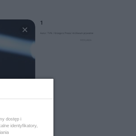
1
Autor: TVN / Grzegorz Press/ Archiwum prywatne
y dostęp i
lne identyfikatory,
iania