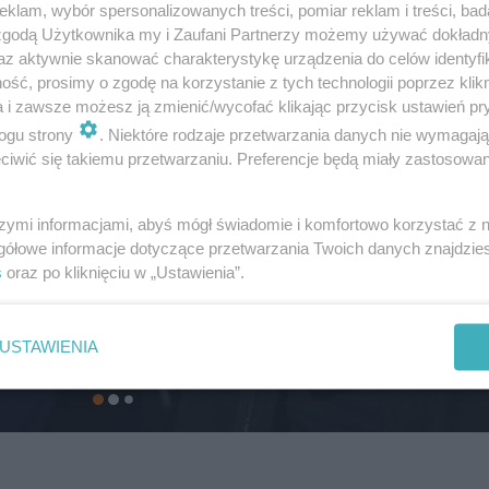
klam, wybór spersonalizowanych treści, pomiar reklam i treści, bad
 zgodą Użytkownika my i Zaufani Partnerzy możemy używać dokład
az aktywnie skanować charakterystykę urządzenia do celów identyfi
ść, prosimy o zgodę na korzystanie z tych technologii poprzez klikn
a i zawsze możesz ją zmienić/wycofać klikając przycisk ustawień pr
ogu strony
. Niektóre rodzaje przetwarzania danych nie wymagaj
iwić się takiemu przetwarzaniu. Preferencje będą miały zastosowanie
szymi informacjami, abyś mógł świadomie i komfortowo korzystać z
gółowe informacje dotyczące przetwarzania Twoich danych znajdzi
s
oraz po kliknięciu w „Ustawienia”.
USTAWIENIA