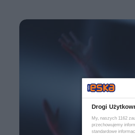
Drogi Użytkow
My, naszych 1162 zau
przechowujemy informa
standardowe informac