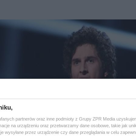
niku,
fanych partnerów oraz inne podmioty z Grupy ZPR Media uzyskujem
cje na urządzeniu oraz przetwarzamy dane osobowe, takie jak unika
je wysyłane przez urządzenie czy dane przeglądania w celu zapewn