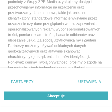
podmioty z Grupy ZPR Media uzyskujemy dostęp i
przechowujemy informacje na urządzeniu oraz
przetwarzamy dane osobowe, takie jak unikalne
identyfikatory, standardowe informacje wysyłane przez
urządzenie czy dane przeglądania w celu zapewniania
spersonalizowanych reklam, wybór spersonalizowanych
treści, pomiar reklam i treści, badanie odbiorców oraz
ulepszanie usług. Za zgodą Użytkownika my i Zaufani
Partnerzy możemy używać dokładnych danych
geolokalizacyjnych oraz aktywnie skanować
charakterystykę urządzenia do celów identyfikacji.
Ponieważ cenimy Twoją prywatność, prosimy o zgodę na
korzystanie z tych technologii poprzez kliknięcie
„Akceptuję”. Zgoda jest dobrowolna i zawsze możesz ją
zmienić/wycofać klikając przycisk ustawień prywatności
PARTNERZY
USTAWIENIA
znajdujący się w lewym dolnym rogu strony
. Niektóre
rodzaje przetwarzania danych nie wymagają zgody
Akceptuję
użytkownika, ale masz prawo sprzeciwić się takiemu
przetwarzaniu. Preferencje będą miały zastosowanie tylko
na tej witrynie.