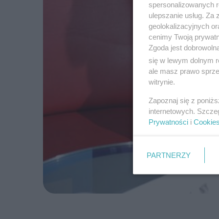
spersonalizowanych re
ulepszanie usług. Za
geolokalizacyjnych or
cenimy Twoją prywatno
Zgoda jest dobrowoln
się w lewym dolnym r
ale masz prawo sprzec
witrynie.
Zapoznaj się z poniż
internetowych. Szcze
Prywatności
i
Cookie
PARTNERZY