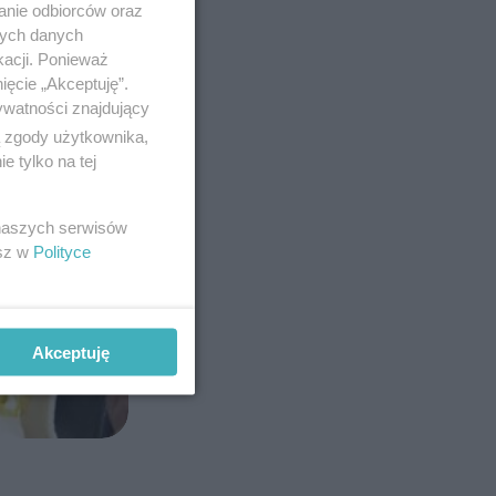
anie odbiorców oraz
nych danych
kacji. Ponieważ
ięcie „Akceptuję”.
ywatności znajdujący
ą zgody użytkownika,
 tylko na tej
 naszych serwisów
esz w
Polityce
Akceptuję