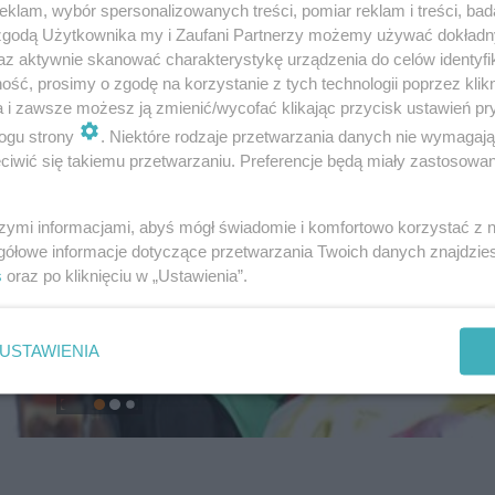
klam, wybór spersonalizowanych treści, pomiar reklam i treści, bad
 zgodą Użytkownika my i Zaufani Partnerzy możemy używać dokład
az aktywnie skanować charakterystykę urządzenia do celów identyfi
ść, prosimy o zgodę na korzystanie z tych technologii poprzez klikn
a i zawsze możesz ją zmienić/wycofać klikając przycisk ustawień pr
ogu strony
. Niektóre rodzaje przetwarzania danych nie wymagaj
iwić się takiemu przetwarzaniu. Preferencje będą miały zastosowanie
szymi informacjami, abyś mógł świadomie i komfortowo korzystać z
gółowe informacje dotyczące przetwarzania Twoich danych znajdzi
s
oraz po kliknięciu w „Ustawienia”.
USTAWIENIA