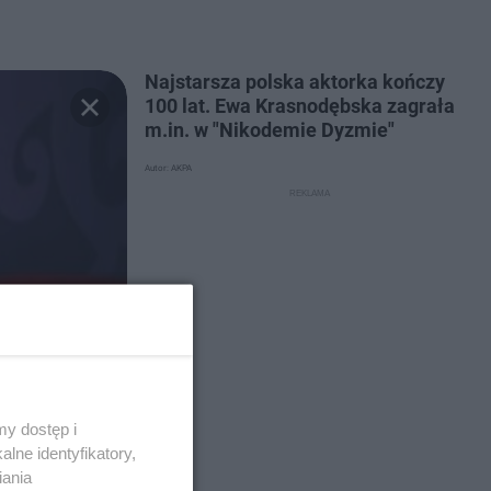
Najstarsza polska aktorka kończy
100 lat. Ewa Krasnodębska zagrała
m.in. w "Nikodemie Dyzmie"
Autor: AKPA
y dostęp i
lne identyfikatory,
iania