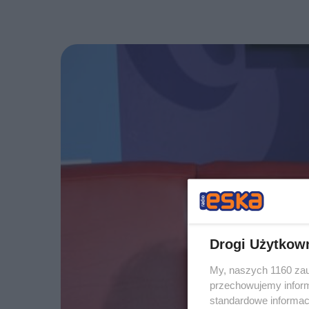
Drogi Użytkow
My, naszych 1160 zau
przechowujemy informa
standardowe informac