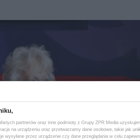
niku,
fanych partnerów oraz inne podmioty z Grupy ZPR Media uzyskujem
cje na urządzeniu oraz przetwarzamy dane osobowe, takie jak unika
je wysyłane przez urządzenie czy dane przeglądania w celu zapewn