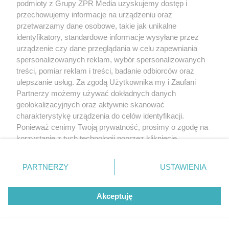
podmioty z Grupy ZPR Media uzyskujemy dostęp i
przechowujemy informacje na urządzeniu oraz
przetwarzamy dane osobowe, takie jak unikalne
identyfikatory, standardowe informacje wysyłane przez
urządzenie czy dane przeglądania w celu zapewniania
spersonalizowanych reklam, wybór spersonalizowanych
treści, pomiar reklam i treści, badanie odbiorców oraz
ulepszanie usług. Za zgodą Użytkownika my i Zaufani
Partnerzy możemy używać dokładnych danych
geolokalizacyjnych oraz aktywnie skanować
charakterystykę urządzenia do celów identyfikacji.
Ponieważ cenimy Twoją prywatność, prosimy o zgodę na
korzystanie z tych technologii poprzez kliknięcie
„Akceptuję”. Zgoda jest dobrowolna i zawsze możesz ją
zmienić/wycofać klikając przycisk ustawień prywatności
PARTNERZY
USTAWIENIA
znajdujący się w lewym dolnym rogu strony
. Niektóre
rodzaje przetwarzania danych nie wymagają zgody
Akceptuję
użytkownika, ale masz prawo sprzeciwić się takiemu
przetwarzaniu. Preferencje będą miały zastosowanie tylko
na tej witrynie.