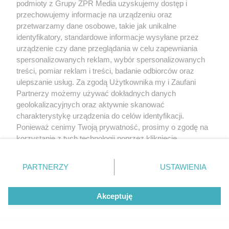
podmioty z Grupy ZPR Media uzyskujemy dostęp i
przechowujemy informacje na urządzeniu oraz
przetwarzamy dane osobowe, takie jak unikalne
identyfikatory, standardowe informacje wysyłane przez
urządzenie czy dane przeglądania w celu zapewniania
spersonalizowanych reklam, wybór spersonalizowanych
treści, pomiar reklam i treści, badanie odbiorców oraz
ulepszanie usług. Za zgodą Użytkownika my i Zaufani
Partnerzy możemy używać dokładnych danych
geolokalizacyjnych oraz aktywnie skanować
charakterystykę urządzenia do celów identyfikacji.
Ponieważ cenimy Twoją prywatność, prosimy o zgodę na
korzystanie z tych technologii poprzez kliknięcie
„Akceptuję”. Zgoda jest dobrowolna i zawsze możesz ją
zmienić/wycofać klikając przycisk ustawień prywatności
PARTNERZY
USTAWIENIA
znajdujący się w lewym dolnym rogu strony
. Niektóre
rodzaje przetwarzania danych nie wymagają zgody
Akceptuję
użytkownika, ale masz prawo sprzeciwić się takiemu
przetwarzaniu. Preferencje będą miały zastosowanie tylko
na tej witrynie.