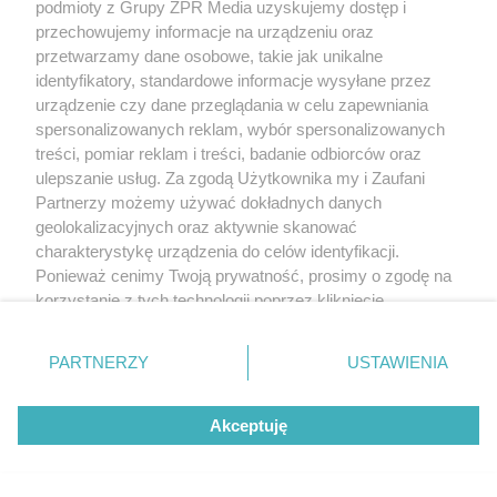
podmioty z Grupy ZPR Media uzyskujemy dostęp i
przechowujemy informacje na urządzeniu oraz
przetwarzamy dane osobowe, takie jak unikalne
identyfikatory, standardowe informacje wysyłane przez
urządzenie czy dane przeglądania w celu zapewniania
spersonalizowanych reklam, wybór spersonalizowanych
treści, pomiar reklam i treści, badanie odbiorców oraz
ulepszanie usług. Za zgodą Użytkownika my i Zaufani
Partnerzy możemy używać dokładnych danych
geolokalizacyjnych oraz aktywnie skanować
charakterystykę urządzenia do celów identyfikacji.
Ponieważ cenimy Twoją prywatność, prosimy o zgodę na
korzystanie z tych technologii poprzez kliknięcie
„Akceptuję”. Zgoda jest dobrowolna i zawsze możesz ją
zmienić/wycofać klikając przycisk ustawień prywatności
PARTNERZY
USTAWIENIA
znajdujący się w lewym dolnym rogu strony
. Niektóre
rodzaje przetwarzania danych nie wymagają zgody
Akceptuję
użytkownika, ale masz prawo sprzeciwić się takiemu
przetwarzaniu. Preferencje będą miały zastosowanie tylko
na tej witrynie.