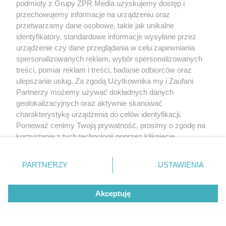
podmioty z Grupy ZPR Media uzyskujemy dostęp i
przechowujemy informacje na urządzeniu oraz
przetwarzamy dane osobowe, takie jak unikalne
identyfikatory, standardowe informacje wysyłane przez
urządzenie czy dane przeglądania w celu zapewniania
spersonalizowanych reklam, wybór spersonalizowanych
treści, pomiar reklam i treści, badanie odbiorców oraz
ulepszanie usług. Za zgodą Użytkownika my i Zaufani
Partnerzy możemy używać dokładnych danych
geolokalizacyjnych oraz aktywnie skanować
charakterystykę urządzenia do celów identyfikacji.
Ponieważ cenimy Twoją prywatność, prosimy o zgodę na
korzystanie z tych technologii poprzez kliknięcie
„Akceptuję”. Zgoda jest dobrowolna i zawsze możesz ją
zmienić/wycofać klikając przycisk ustawień prywatności
PARTNERZY
USTAWIENIA
znajdujący się w lewym dolnym rogu strony
. Niektóre
rodzaje przetwarzania danych nie wymagają zgody
Akceptuję
użytkownika, ale masz prawo sprzeciwić się takiemu
przetwarzaniu. Preferencje będą miały zastosowanie tylko
na tej witrynie.