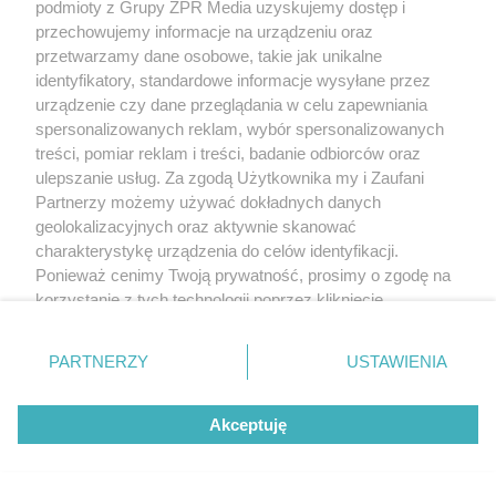
podmioty z Grupy ZPR Media uzyskujemy dostęp i
przechowujemy informacje na urządzeniu oraz
przetwarzamy dane osobowe, takie jak unikalne
identyfikatory, standardowe informacje wysyłane przez
urządzenie czy dane przeglądania w celu zapewniania
spersonalizowanych reklam, wybór spersonalizowanych
treści, pomiar reklam i treści, badanie odbiorców oraz
ulepszanie usług. Za zgodą Użytkownika my i Zaufani
Partnerzy możemy używać dokładnych danych
geolokalizacyjnych oraz aktywnie skanować
charakterystykę urządzenia do celów identyfikacji.
Ponieważ cenimy Twoją prywatność, prosimy o zgodę na
korzystanie z tych technologii poprzez kliknięcie
„Akceptuję”. Zgoda jest dobrowolna i zawsze możesz ją
zmienić/wycofać klikając przycisk ustawień prywatności
PARTNERZY
USTAWIENIA
znajdujący się w lewym dolnym rogu strony
. Niektóre
rodzaje przetwarzania danych nie wymagają zgody
Akceptuję
użytkownika, ale masz prawo sprzeciwić się takiemu
przetwarzaniu. Preferencje będą miały zastosowanie tylko
na tej witrynie.