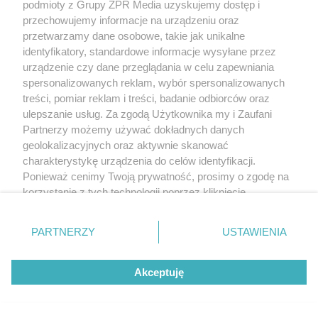
podmioty z Grupy ZPR Media uzyskujemy dostęp i
przechowujemy informacje na urządzeniu oraz
przetwarzamy dane osobowe, takie jak unikalne
identyfikatory, standardowe informacje wysyłane przez
urządzenie czy dane przeglądania w celu zapewniania
spersonalizowanych reklam, wybór spersonalizowanych
treści, pomiar reklam i treści, badanie odbiorców oraz
ulepszanie usług. Za zgodą Użytkownika my i Zaufani
Partnerzy możemy używać dokładnych danych
geolokalizacyjnych oraz aktywnie skanować
charakterystykę urządzenia do celów identyfikacji.
Ponieważ cenimy Twoją prywatność, prosimy o zgodę na
korzystanie z tych technologii poprzez kliknięcie
„Akceptuję”. Zgoda jest dobrowolna i zawsze możesz ją
zmienić/wycofać klikając przycisk ustawień prywatności
PARTNERZY
USTAWIENIA
znajdujący się w lewym dolnym rogu strony
. Niektóre
rodzaje przetwarzania danych nie wymagają zgody
Akceptuję
użytkownika, ale masz prawo sprzeciwić się takiemu
przetwarzaniu. Preferencje będą miały zastosowanie tylko
na tej witrynie.