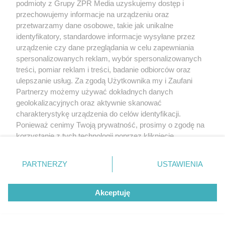
podmioty z Grupy ZPR Media uzyskujemy dostęp i
przechowujemy informacje na urządzeniu oraz
przetwarzamy dane osobowe, takie jak unikalne
identyfikatory, standardowe informacje wysyłane przez
urządzenie czy dane przeglądania w celu zapewniania
spersonalizowanych reklam, wybór spersonalizowanych
treści, pomiar reklam i treści, badanie odbiorców oraz
ulepszanie usług. Za zgodą Użytkownika my i Zaufani
Partnerzy możemy używać dokładnych danych
geolokalizacyjnych oraz aktywnie skanować
charakterystykę urządzenia do celów identyfikacji.
Ponieważ cenimy Twoją prywatność, prosimy o zgodę na
korzystanie z tych technologii poprzez kliknięcie
„Akceptuję”. Zgoda jest dobrowolna i zawsze możesz ją
zmienić/wycofać klikając przycisk ustawień prywatności
PARTNERZY
USTAWIENIA
znajdujący się w lewym dolnym rogu strony
. Niektóre
rodzaje przetwarzania danych nie wymagają zgody
Akceptuję
użytkownika, ale masz prawo sprzeciwić się takiemu
przetwarzaniu. Preferencje będą miały zastosowanie tylko
na tej witrynie.