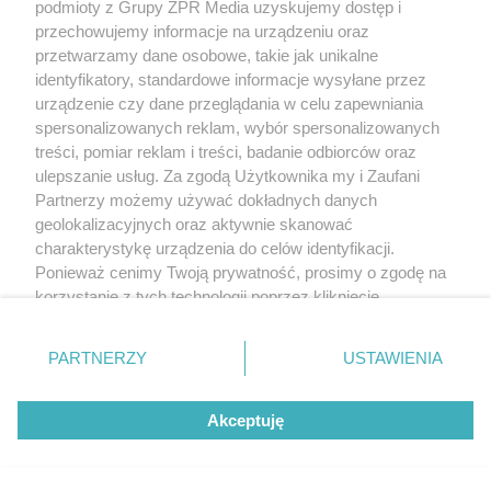
podmioty z Grupy ZPR Media uzyskujemy dostęp i
przechowujemy informacje na urządzeniu oraz
przetwarzamy dane osobowe, takie jak unikalne
identyfikatory, standardowe informacje wysyłane przez
urządzenie czy dane przeglądania w celu zapewniania
spersonalizowanych reklam, wybór spersonalizowanych
treści, pomiar reklam i treści, badanie odbiorców oraz
ulepszanie usług. Za zgodą Użytkownika my i Zaufani
Partnerzy możemy używać dokładnych danych
geolokalizacyjnych oraz aktywnie skanować
charakterystykę urządzenia do celów identyfikacji.
Ponieważ cenimy Twoją prywatność, prosimy o zgodę na
korzystanie z tych technologii poprzez kliknięcie
„Akceptuję”. Zgoda jest dobrowolna i zawsze możesz ją
zmienić/wycofać klikając przycisk ustawień prywatności
PARTNERZY
USTAWIENIA
znajdujący się w lewym dolnym rogu strony
. Niektóre
rodzaje przetwarzania danych nie wymagają zgody
Akceptuję
użytkownika, ale masz prawo sprzeciwić się takiemu
przetwarzaniu. Preferencje będą miały zastosowanie tylko
na tej witrynie.