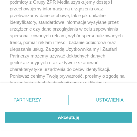
podmioty z Grupy ZPR Media uzyskujemy dostęp i
przechowujemy informacje na urządzeniu oraz
przetwarzamy dane osobowe, takie jak unikalne
identyfikatory, standardowe informacje wysyłane przez
urządzenie czy dane przeglądania w celu zapewniania
spersonalizowanych reklam, wybór spersonalizowanych
treści, pomiar reklam i treści, badanie odbiorców oraz
ulepszanie usług. Za zgodą Użytkownika my i Zaufani
Partnerzy możemy używać dokładnych danych
geolokalizacyjnych oraz aktywnie skanować
charakterystykę urządzenia do celów identyfikacji.
Ponieważ cenimy Twoją prywatność, prosimy o zgodę na
korzystanie z tych technologii poprzez kliknięcie
„Akceptuję”. Zgoda jest dobrowolna i zawsze możesz ją
zmienić/wycofać klikając przycisk ustawień prywatności
PARTNERZY
USTAWIENIA
znajdujący się w lewym dolnym rogu strony
. Niektóre
rodzaje przetwarzania danych nie wymagają zgody
Akceptuję
użytkownika, ale masz prawo sprzeciwić się takiemu
przetwarzaniu. Preferencje będą miały zastosowanie tylko
na tej witrynie.