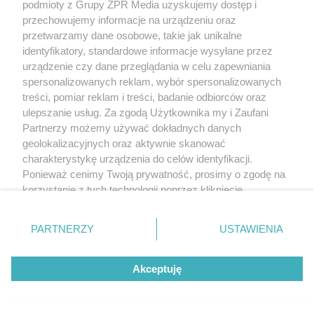
podmioty z Grupy ZPR Media uzyskujemy dostęp i
przechowujemy informacje na urządzeniu oraz
przetwarzamy dane osobowe, takie jak unikalne
identyfikatory, standardowe informacje wysyłane przez
urządzenie czy dane przeglądania w celu zapewniania
spersonalizowanych reklam, wybór spersonalizowanych
treści, pomiar reklam i treści, badanie odbiorców oraz
ulepszanie usług. Za zgodą Użytkownika my i Zaufani
Partnerzy możemy używać dokładnych danych
geolokalizacyjnych oraz aktywnie skanować
charakterystykę urządzenia do celów identyfikacji.
Ponieważ cenimy Twoją prywatność, prosimy o zgodę na
korzystanie z tych technologii poprzez kliknięcie
„Akceptuję”. Zgoda jest dobrowolna i zawsze możesz ją
zmienić/wycofać klikając przycisk ustawień prywatności
PARTNERZY
USTAWIENIA
znajdujący się w lewym dolnym rogu strony
. Niektóre
rodzaje przetwarzania danych nie wymagają zgody
Akceptuję
użytkownika, ale masz prawo sprzeciwić się takiemu
przetwarzaniu. Preferencje będą miały zastosowanie tylko
na tej witrynie.