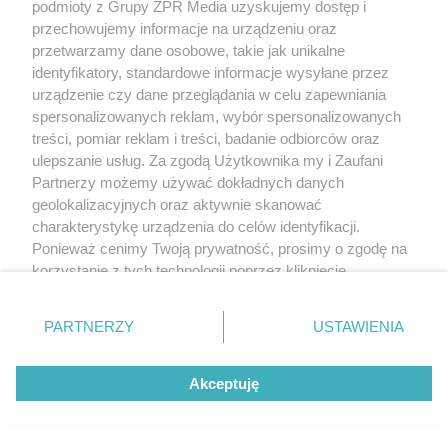
podmioty z Grupy ZPR Media uzyskujemy dostęp i
przechowujemy informacje na urządzeniu oraz
przetwarzamy dane osobowe, takie jak unikalne
identyfikatory, standardowe informacje wysyłane przez
urządzenie czy dane przeglądania w celu zapewniania
spersonalizowanych reklam, wybór spersonalizowanych
treści, pomiar reklam i treści, badanie odbiorców oraz
ulepszanie usług. Za zgodą Użytkownika my i Zaufani
Partnerzy możemy używać dokładnych danych
geolokalizacyjnych oraz aktywnie skanować
charakterystykę urządzenia do celów identyfikacji.
Ponieważ cenimy Twoją prywatność, prosimy o zgodę na
korzystanie z tych technologii poprzez kliknięcie
„Akceptuję”. Zgoda jest dobrowolna i zawsze możesz ją
zmienić/wycofać klikając przycisk ustawień prywatności
PARTNERZY
USTAWIENIA
znajdujący się w lewym dolnym rogu strony
. Niektóre
rodzaje przetwarzania danych nie wymagają zgody
Akceptuję
użytkownika, ale masz prawo sprzeciwić się takiemu
przetwarzaniu. Preferencje będą miały zastosowanie tylko
na tej witrynie.