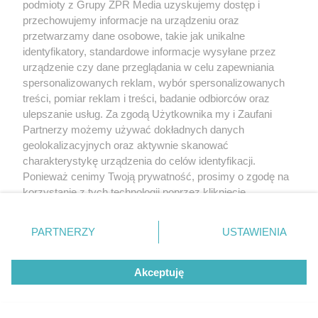
podmioty z Grupy ZPR Media uzyskujemy dostęp i
przechowujemy informacje na urządzeniu oraz
przetwarzamy dane osobowe, takie jak unikalne
identyfikatory, standardowe informacje wysyłane przez
urządzenie czy dane przeglądania w celu zapewniania
spersonalizowanych reklam, wybór spersonalizowanych
treści, pomiar reklam i treści, badanie odbiorców oraz
ulepszanie usług. Za zgodą Użytkownika my i Zaufani
Partnerzy możemy używać dokładnych danych
geolokalizacyjnych oraz aktywnie skanować
charakterystykę urządzenia do celów identyfikacji.
Ponieważ cenimy Twoją prywatność, prosimy o zgodę na
korzystanie z tych technologii poprzez kliknięcie
„Akceptuję”. Zgoda jest dobrowolna i zawsze możesz ją
zmienić/wycofać klikając przycisk ustawień prywatności
PARTNERZY
USTAWIENIA
znajdujący się w lewym dolnym rogu strony
. Niektóre
rodzaje przetwarzania danych nie wymagają zgody
Akceptuję
użytkownika, ale masz prawo sprzeciwić się takiemu
przetwarzaniu. Preferencje będą miały zastosowanie tylko
na tej witrynie.