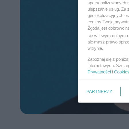
spersonalizowanych re
ulepszanie usług. Za
geolokalizacyjnych or
cenimy Twoją prywatno
Zgoda jest dobrowoln
się w lewym dolnym r
ale masz prawo sprzec
witrynie.
Zapoznaj się z poniż
internetowych. Szcze
Prywatności
i
Cookie
PARTNERZY