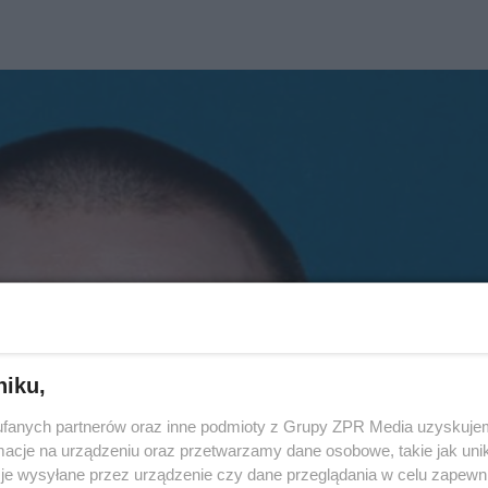
niku,
fanych partnerów oraz inne podmioty z Grupy ZPR Media uzyskujem
cje na urządzeniu oraz przetwarzamy dane osobowe, takie jak unika
je wysyłane przez urządzenie czy dane przeglądania w celu zapewn