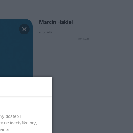
Marcin Hakiel
Autor: AKPA
y dostęp i
lne identyfikatory,
iania