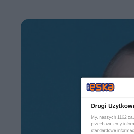
Drogi Użytkow
My, naszych 1162 zau
przechowujemy informa
standardowe informac