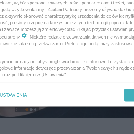
klam, wybór spersonalizowanych treści, pomiar reklam i treści, bad
 zgodą Użytkownika my i Zaufani Partnerzy możemy używać dokład
az aktywnie skanować charakterystykę urządzenia do celów identyfi
ść, prosimy o zgodę na korzystanie z tych technologii poprzez klikn
a i zawsze możesz ją zmienić/wycofać klikając przycisk ustawień pr
ogu strony
. Niektóre rodzaje przetwarzania danych nie wymagaj
iwić się takiemu przetwarzaniu. Preferencje będą miały zastosowanie
szymi informacjami, abyś mógł świadomie i komfortowo korzystać z
gółowe informacje dotyczące przetwarzania Twoich danych znajdzi
s
oraz po kliknięciu w „Ustawienia”.
USTAWIENIA