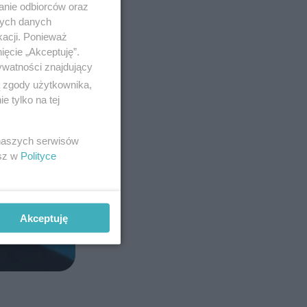
anie odbiorców oraz
nych danych
kacji. Ponieważ
ięcie „Akceptuję”.
ywatności znajdujący
ą zgody użytkownika,
 tylko na tej
 naszych serwisów
esz w
Polityce
Akceptuję